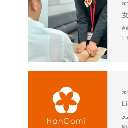
20
家
ン
20
L
2
情