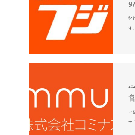
9
弊
す
20
＜
ナ