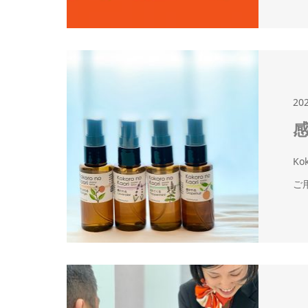
20
感
K
ご