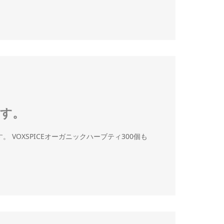
ます。
VOXSPICEオーガニックハーブティ300個も