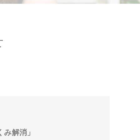
せ
くみ解消」