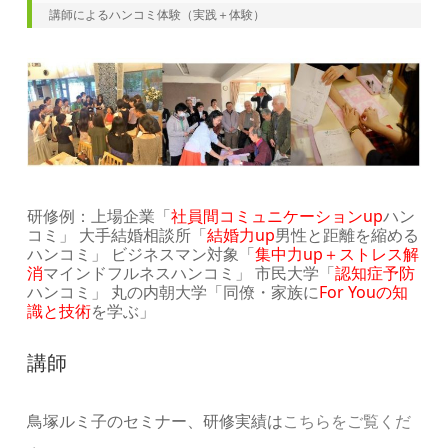
講師によるハンコミ体験（実践＋体験）
研修例：上場企業「
社員間コミュニケーションup
ハン
コミ」 大手結婚相談所「
結婚力up
男性と距離を縮める
ハンコミ」 ビジネスマン対象「
集中力up＋ストレス解
消
マインドフルネスハンコミ」 市民大学「
認知症予防
ハンコミ」 丸の内朝大学「同僚・家族に
For Youの知
識と技術
を学ぶ」
講師
鳥塚ルミ子のセミナー、研修実績は
こちらをご覧くだ