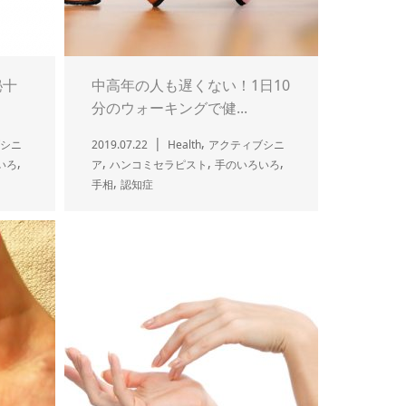
秘十
中高年の人も遅くない！1日10
分のウォーキングで健...
,
シニ
2019.07.22
Health
アクティブシニ
,
,
,
,
いろ
ア
ハンコミセラピスト
手のいろいろ
,
手相
認知症