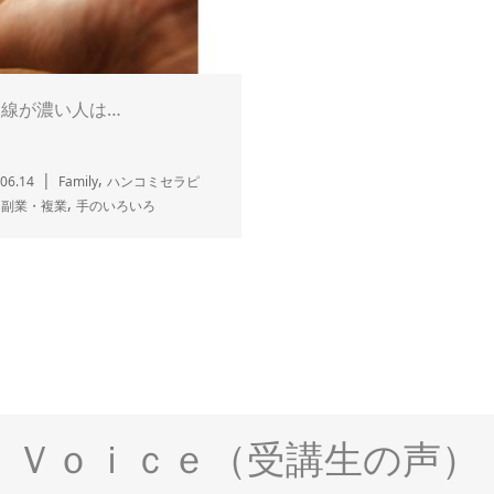
命線が濃い人は…
,
06.14
Family
ハンコミセラピ
,
,
副業・複業
手のいろいろ
Ｖｏｉｃｅ（受講生の声）