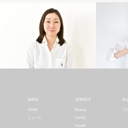
Health
Business
MAIN
SERVICE
BL
HOME
Beauty
ブ
ニュース
Family
Health