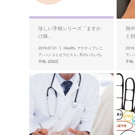
珍しい手相シリーズ「ますか
熱中
け線」
と
,
2019.07.31
Health
アクティブシニ
2019.
,
,
,
,
ア
ハンコミセラピスト
手のいろいろ
ア
,
手相
認知症
手相