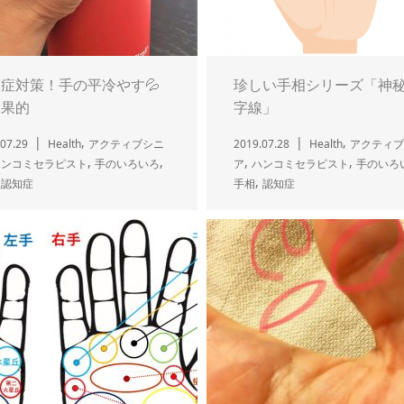
症対策！手の平冷やす💦
珍しい手相シリーズ「神
効果的
字線」
,
,
07.29
Health
アクティブシニ
2019.07.28
Health
アクティブ
,
,
,
,
ハンコミセラピスト
手のいろいろ
ア
ハンコミセラピスト
手のいろ
,
,
認知症
手相
認知症