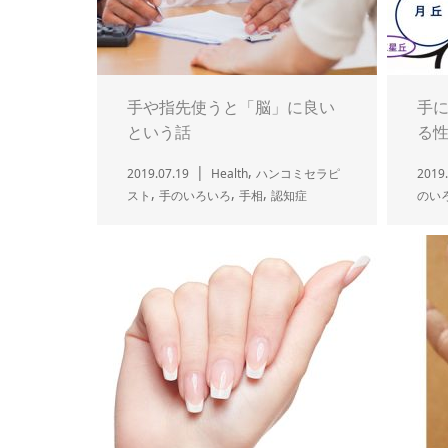
手や指先使うと「脳」に良い
手
という話
る
,
2019.07.19
Health
ハンコミセラピ
2019.
,
,
,
スト
手のいろいろ
手相
認知症
のい