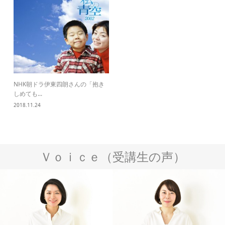
NHK朝ドラ伊東四朗さんの「抱き
しめても...
2018.11.24
Ｖｏｉｃｅ（受講生の声）