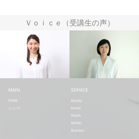
Ｖｏｉｃｅ（受講生の声）
Health
Business
MAIN
SERVICE
HOME
Beauty
ニュース
Family
Health
Mother
Business