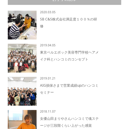
2020.03.05
SB C&S株式会社満足度１００％の研
修
2019.04.05
東京ベルエポック美容専門学校ヘアメ
イク科とハンコミのコンセプト
2019.01.21
AIG損保さまで営業成績upのハンコミ
セミナー
2018.11.07
女優山田まりやさんハンコミで魂ステ
ージが三段階くらい上がった感覚