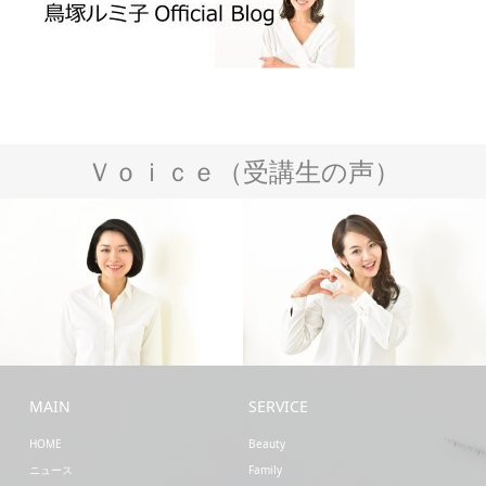
Ｖｏｉｃｅ（受講生の声）
Business
Beauty
MAIN
SERVICE
HOME
Beauty
ニュース
Family