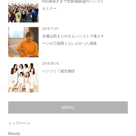
AIG損保さまで営業成績upのハンコミ
セミナー
2018.11.07
女優山田まりやさんハンコミで魂ステ
ージが三段階くらい上がった感覚
2018.09.14
ハンコミ♡誕生物語
MENU
トップページ
Beauty