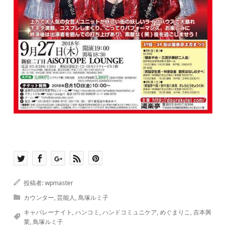
投稿者:
wpmaster
カウンター
,
芸能人
,
鳥塚ルミ子
キャバレーナイト
,
ハンコミ
,
ハンドコミュニケア
,
めぐまりこ
,
吉本興
業
,
鳥塚ルミ子