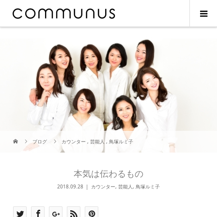
ブログ
カウンター
,
芸能人
,
鳥塚ルミ子
本気は伝わるもの
2018.09.28
カウンター
,
芸能人
,
鳥塚ルミ子