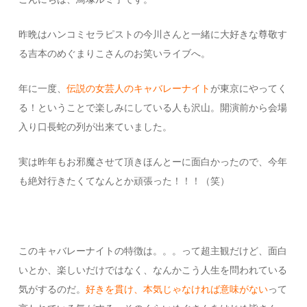
昨晩はハンコミセラピストの今川さんと一緒に大好きな尊敬す
る吉本のめぐまりこさんのお笑いライブへ。
年に一度、
伝説の女芸人のキャバレーナイト
が東京にやってく
る！ということで楽しみにしている人も沢山。開演前から会場
入り口長蛇の列が出来ていました。
実は昨年もお邪魔させて頂きほんとーに面白かったので、今年
も絶対行きたくてなんとか頑張った！！！（笑）
このキャバレーナイトの特徴は。。。って超主観だけど、面白
いとか、楽しいだけではなく、なんかこう人生を問われている
気がするのだ。
好きを貫け、本気じゃなければ意味がない
って