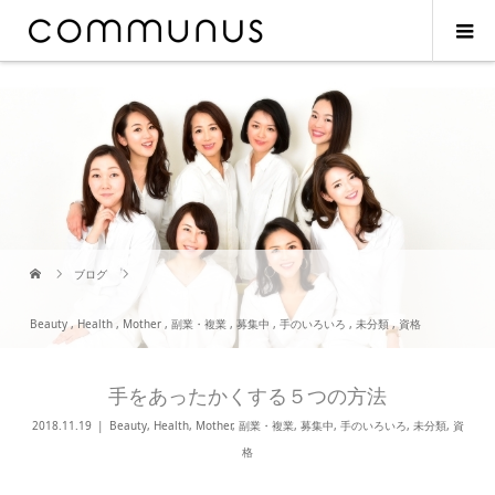
ブログ
Beauty
,
Health
,
Mother
,
副業・複業
,
募集中
,
手のいろいろ
,
未分類
,
資格
手をあったかくする５つの方法
2018.11.19
Beauty
,
Health
,
Mother
,
副業・複業
,
募集中
,
手のいろいろ
,
未分類
,
資
格