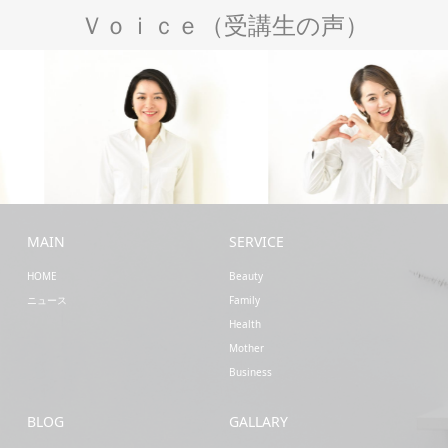
Ｖｏｉｃｅ（受講生の声）
Mother
Beauty
MAIN
SERVICE
HOME
Beauty
ニュース
Family
Health
Mother
Business
BLOG
GALLARY