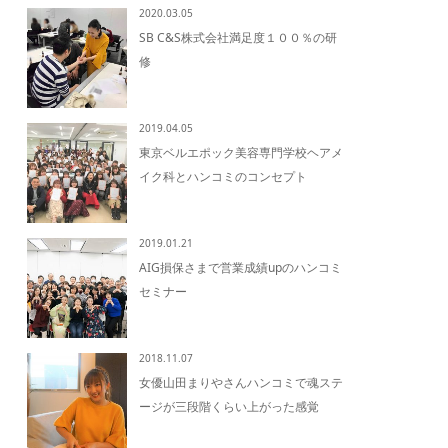
2020.03.05
SB C&S株式会社満足度１００％の研
修
2019.04.05
東京ベルエポック美容専門学校ヘアメ
イク科とハンコミのコンセプト
2019.01.21
AIG損保さまで営業成績upのハンコミ
セミナー
2018.11.07
女優山田まりやさんハンコミで魂ステ
ージが三段階くらい上がった感覚