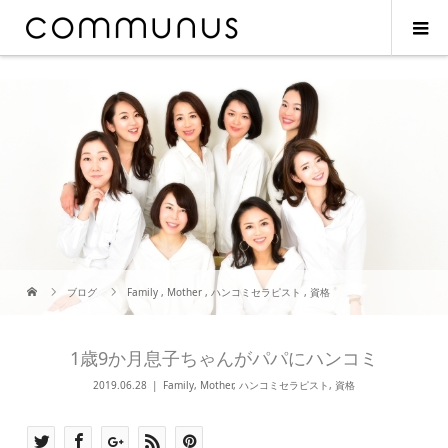
ブログ
Family
,
Mother
,
ハンコミセラピスト
,
資格
1歳9か月息子ちゃんがパパにハンコミ
2019.06.28
Family
,
Mother
,
ハンコミセラピスト
,
資格