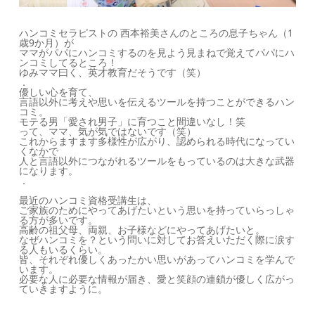
ハンコミセラピストの 西本裕美さんのところの息子ちゃん（1
歳9か月）が
ママがパパにハンコミする
のを見よう見まねで覚えてパパにハ
ンコミしてるところ！
ゆみママ曰く、英才教育だそうです（笑）
．
優しい心を育て、
言語以外に考えや思いを伝えるツールを
持つことができるハン
コミ。
モテる男「愛され男子」に育つこと間違いなし！笑
って、ママ、気が気ではないです（笑）
これからますます多様性が広がり、認められる時代になってい
くなかで
人と言語以外につながれるツールをもっているのは大きな武器
になります。
．
最近のハンコミ資格受講生は、
ご家族のためにやってあげ
たいという思いを持っていらっしゃ
る方が多いです。
高齢の祖父母、両親、お子様などにやってあげたいと。
な
ぜハンコミを？という問いに対してお答えいただく際に涙
す
る人もいるくらい。
皆、それぞれ優しくあったかい思い
があってハンコミを学んで
います。
必要な人に必要な情報が届き、愛と笑顔の連鎖が優しく広
がっ
ていきますように。