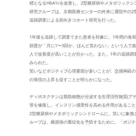
標となるHbA1cを改善し、2型糖尿病やメタボリック
研究グループは、京都医療センターの外来に通院中の2型
追跡調査による前向きコホート研究を行った。
1年後も追跡して調査できた患者を対象に、1年間の食前
頻度が「月に1〜3回か、ほんど笑わない」という人で血
人で改善度が高いことが分かった。また、1年の追跡調査
みられた。
笑いなどポジティブ心理要因が多いことが、交感神経の
の発現の上昇も促すことが明らかになった。
ディポネクチンは脂肪細胞が分泌する生理活性物質(アデ
管を修復し、インスリン感受性を高める作用があること
2型糖尿病やメタボリックシンドロームに、笑いに象徴
ループは、糖尿病の重症化を予防するために、「ポジテ