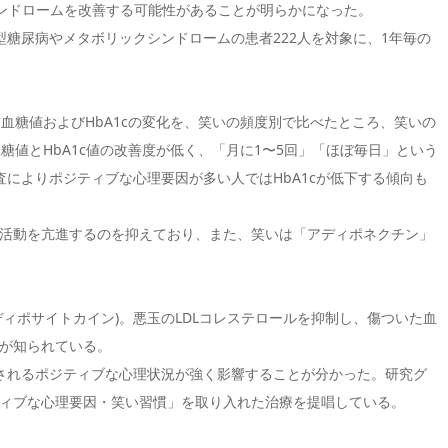
シンドロームを改善する可能性があることが明らかになった。
糖尿病やメタボリックシンドロームの患者222人を対象に、1年毎の
血糖値およびHbA1cの変化を、笑いの頻度別で比べたところ、笑いの
糖値とHbA1c値の改善度が低く、「月に1〜5回」「ほぼ毎日」という
によりポジティブな心理要因が多い人ではHbA1cが低下する傾向も
活動を亢進するのを抑えており、また、笑いは「アディポネクチン」
ィポサイトカイン)。悪玉のLDLコレステロールを抑制し、傷ついた血
が知られている。
されるポジティブな心理状況が強く影響することが分かった。研究グ
ィブな心理要因・笑い習慣」を取り入れた治療を提唱している。