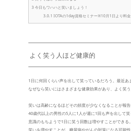
3
今日もワハハと笑いましょう！
3.0.1
IOTAの1day資格セミナー※10月1日より料
よく笑う人ほど健康的
1日に何回くらい声を出して笑っているだろう。最近あ
なぜなら笑いにはさまざまな健康効果があり、よく笑う
笑いは高齢になるほどその頻度が少なくなることが報告
40歳代以上の男性の5人に1人が週に1回も声を出して
意識のもちようで1日に笑う回数は増やすことができる
笑いを増やすことが、糖尿病やがんの対策になる可能性