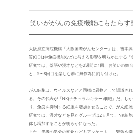
笑いががんの免疫機能にもたらす
大阪府立病院機構「大阪国際がんセンター」は、吉本興
質(QOL)や免疫機能などに与える影響を明らかにする
研究では、落語や漫才などを2週間に1回、お笑いの舞
と、5〜8回目を楽しむ群に無作為に割り付けた。
がん細胞は、ウイルスなどと同様に異物として認識され
る。その代表が「NK(ナチュラルキラー)細胞」だ。
り、免疫を抑制する細胞を増加させることで、がん細胞
研究では、漫才などを見たグループは2ヵ月で、NK細胞
体も増加することが明らかになった。
また、患者の気分の変化などもアンケートし、緊張や抑