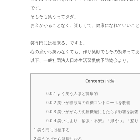
です。
そもそも笑うってタダ。
お金かかることなく、楽しくて、健康になれていいこと
笑う門には福来る、ですよ。
心の底から笑わなくても、作り笑顔でもその効果ってあ
以下、一般社団法人日本生活習慣病予防協会より。
Contents
[
hide
]
0.0.1
よく笑う人ほど健康的
0.0.2
笑いが糖尿病の血糖コントロールを改善
0.0.3
笑いががんの免疫機能にもたらす影響を調査
0.0.4
笑いにより「緊張・不安」「抑うつ」「怒り
1
笑う門には福来る
2
笑うそばから健康になる