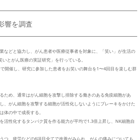
影響を調査
業などと協力し、がん患者や医療従事者を対象に、「笑い」が生活の
「笑いとがん医療の実証研究」を行っている。
台で開催し、研究に参加した患者をお笑いの舞台を1〜4回目を楽しむ群
るため、通常はがん細胞を攻撃し排除する働きのある免疫細胞があ
しかし、がん細胞を攻撃する細胞が活性化しないようにブレーキをかけた
は体の中で成長する。
を活性化するタンパク質を作る能力が平均で1.3倍上昇し、NK細胞自
うつ、疲労などの6項目全てで改善がみられ、がんの痛みについても