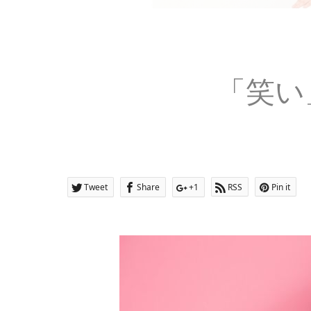
「笑い
Tweet
Share
+1
RSS
Pin it