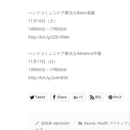
ハンドコミュニケア療法士Basic初級
11月16日（土）
14時00分～17時00分
http://bit.ly/2Zb1RWx
ハンドコミュニケア療法士Advance中級
11月17日（日）
13時00分～17時00分
http://bit.ly/2vAh85K
Tweet
Share
+1
RSS
Pin it
投稿者:
wpmaster
Beauty
,
Health
,
アクティブ
ト:
0