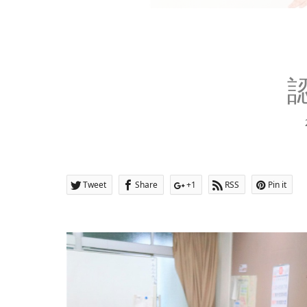
Tweet
Share
+1
RSS
Pin it