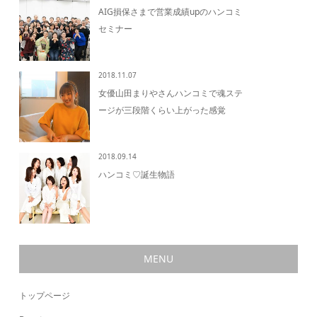
AIG損保さまで営業成績upのハンコミ
セミナー
2018.11.07
女優山田まりやさんハンコミで魂ステ
ージが三段階くらい上がった感覚
2018.09.14
ハンコミ♡誕生物語
MENU
トップページ