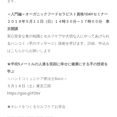
ます。
＜入門編＞オーガニックフードセラピスト資格1DAYセミナー
２０１９年５月１１日（日）１４時３０分～１７時００分 東
京開講
安心安全な食の知識とセルフケアや大切な人にやってあげられ
るハンコミ（手のマッサージ）技術を学びます。
詳細、申込み
はこちらからお願いします
★半径5メートルの人達を笑顔に幸せに健康にする手の技術を
学ぶ
＜ハンドコミュニケア療法士Basic＞
５月１８日（土）東京三田
https://goo.gl/FZ6V
★
キレイをつくるセルフケアお茶会