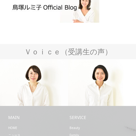
Ｖｏｉｃｅ（受講生の声）
Business
Mother
MAIN
SERVICE
HOME
Beauty
ニュース
Family