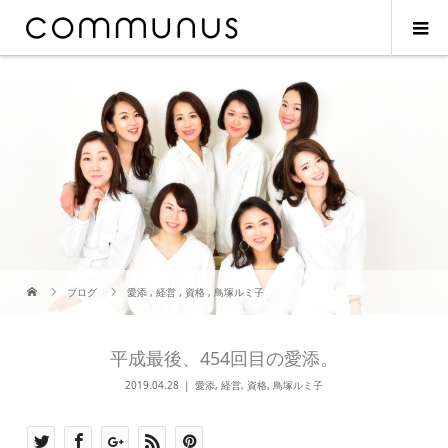
ブログ
愛添
,
経営
,
資格
,
鳥塚ルミ子
平成最後、454回目の愛添。
2019.04.28
愛添
,
経営
,
資格
,
鳥塚ルミ子